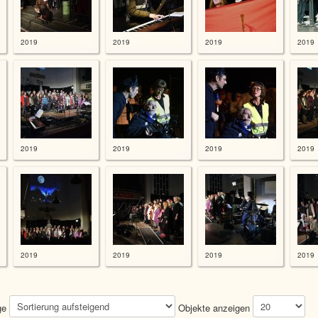
2019
2019
2019
2019
2019
2019
2019
2019
2019
2019
2019
2019
ge
Objekte anzeigen