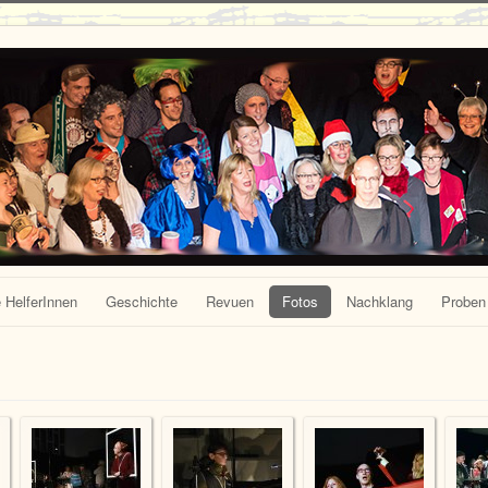
 HelferInnen
Geschichte
Revuen
Fotos
Nachklang
Proben