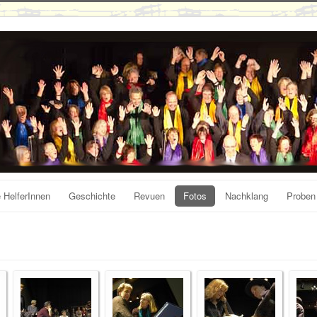
 HelferInnen
Geschichte
Revuen
Fotos
Nachklang
Proben