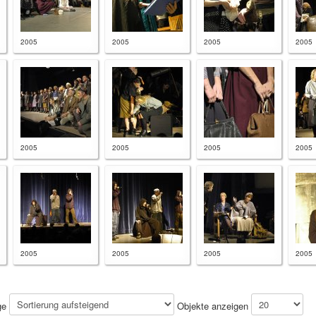
2005
2005
2005
2005
2005
2005
2005
2005
2005
2005
2005
2005
ge
Objekte anzeigen