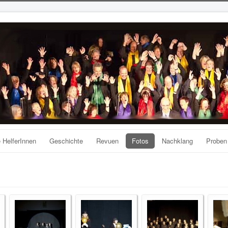
 HelferInnen
Geschichte
Revuen
Fotos
Nachklang
Proben