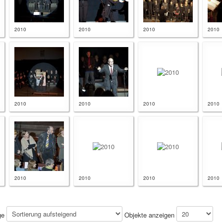
2010
2010
2010
2010
2010
2010
2010
2010
2010
2010
2010
2010
ge
Objekte anzeigen